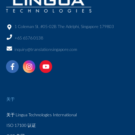
1 Coleman St. #05-02B The Adelphi, Singapore 179803
+65 6576 0138
inquiry@translationsingapore.com
关于
关于 Lingua Technologies International
ISO 17100 认证