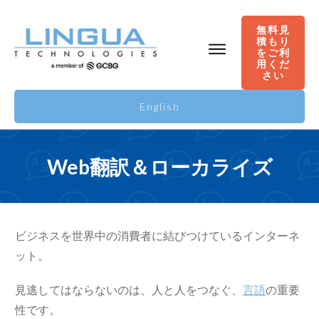
無料見
積
もり
をご
利
用
くだ
さい
English
Web翻訳＆ローカライズ
ビジネスを世界中の消費者に結びつけているインターネ
ット。
見逃してはならないのは、人と人をつなぐ、
言語
の重要
性です。