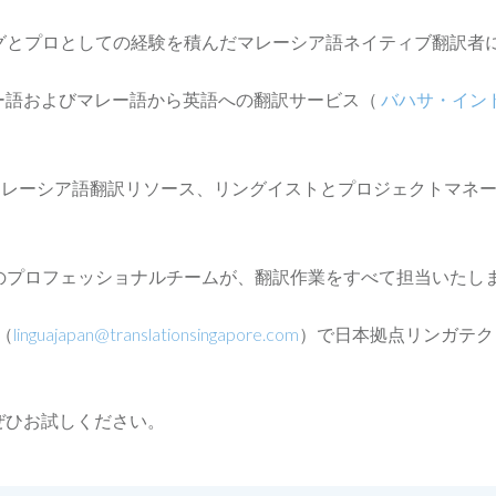
グとプロとしての経験を積んだマレーシア語ネイティブ翻訳者
lは、英語からマレー語およびマレー語から英語への翻訳サービス（
バハサ・イン
バハサマレーシア語翻訳リソース、リングイストとプロジェクトマ
のプロフェッショナルチームが、翻訳作業をすべて担当いたし
（
linguajapan@translationsingapore.com
）で日本拠点リンガテク
サービスをぜひお試しください。