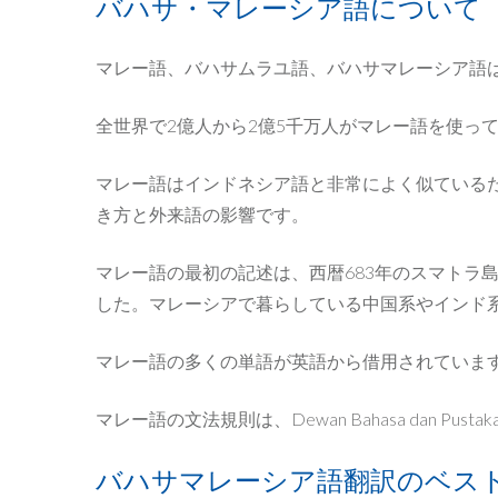
バハサ・マレーシア語について
マレー語、バハサムラユ語、バハサマレーシア語
全世界で2億人から2億5千万人がマレー語を使っ
マレー語はインドネシア語と非常によく似ているた
き方と外来語の影響です。
マレー語の最初の記述は、西暦683年のスマトラ
した。マレーシアで暮らしている中国系やインド
マレー語の多くの単語が英語から借用されていま
マレー語の文法規則は、Dewan Bahasa dan
バハサマレーシア語翻訳のベス