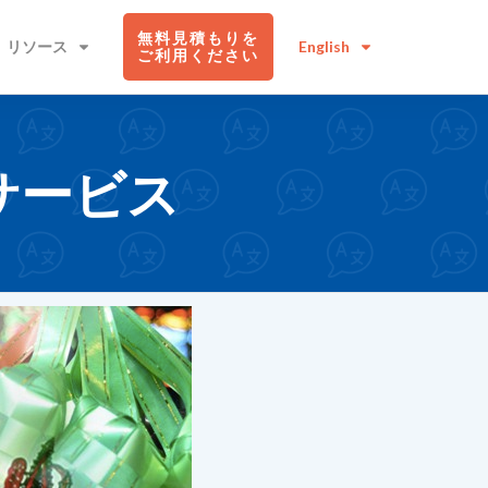
無料見積
もりを
リソース
English
ご
利用
ください
サービス