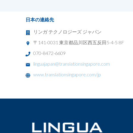
日本の連絡先
リンガ テクノロジーズ ジャパン
〒141-0031 東京都品川区西五反田5-4-5 8F
070-8472-6609
linguajapan@translationsingapore.com
www.translationsingapore.com/jp