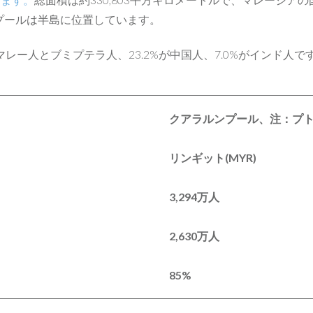
プールは半島に位置しています。
%がマレー人とブミプテラ人、23.2%が中国人、7.0%がインド
クアラルンプール、注：プ
リンギット
(MYR)
3,294
万人
2,630
万人
85%